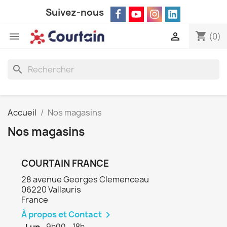
Suivez-nous
shopping_cart


(0)
search
Accueil
Nos magasins
Nos magasins
COURTAIN FRANCE
28 avenue Georges Clemenceau
06220 Vallauris
France
À propos et Contact

9h00 - 18h