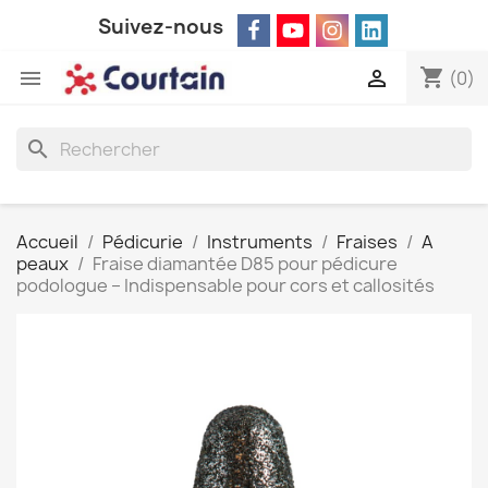
Suivez-nous
shopping_cart


(0)
search
Accueil
Pédicurie
Instruments
Fraises
A
peaux
Fraise diamantée D85 pour pédicure
podologue – Indispensable pour cors et callosités