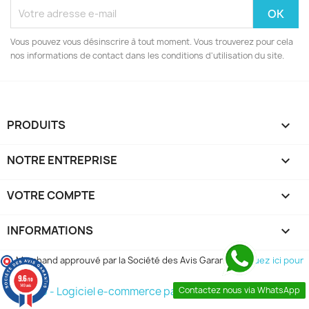
Vous pouvez vous désinscrire à tout moment. Vous trouverez pour cela
nos informations de contact dans les conditions d'utilisation du site.
PRODUITS

NOTRE ENTREPRISE

VOTRE COMPTE

INFORMATIONS
keyboard_arrow_down
Marchand approuvé par la Société des Avis Garantis,
cliquez ici pour
vérifier
.
9.6
/10
149 avis
© 2026 - Logiciel e-commerce par PrestaShop™
Contactez nous via WhatsApp