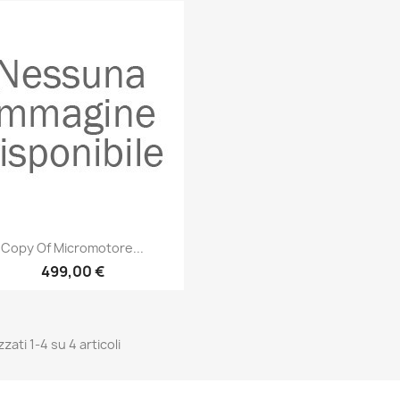
Anteprima

Copy Of Micromotore...
499,00 €
zzati 1-4 su 4 articoli