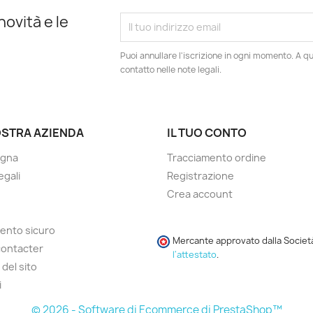
novità e le
Puoi annullare l'iscrizione in ogni momento. A qu
contatto nelle note legali.
OSTRA AZIENDA
IL TUO CONTO
gna
Tracciamento ordine
legali
Registrazione
Crea account
ento sicuro
Mercante approvato dalla Societ
contacter
l'attestato
.
del sito
i
© 2026 - Software di Ecommerce di PrestaShop™