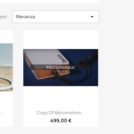

per:
Rilevanza
Anteprima

..
Copy Of Micromotore...
499,00 €