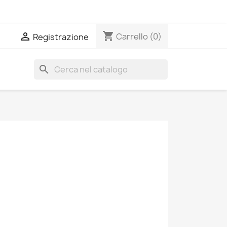
shopping_cart

Carrello
(0)
Registrazione
search