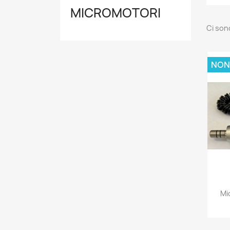
MICROMOTORI
Ci son
NON
Mi