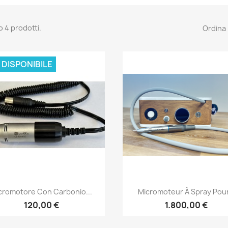
o 4 prodotti.
Ordina 
 DISPONIBILE
Anteprima
Anteprima


cromotore Con Carbonio...
Micromoteur À Spray Pour.
120,00 €
1.800,00 €