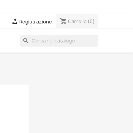
shopping_cart

Carrello
(0)
Registrazione
search