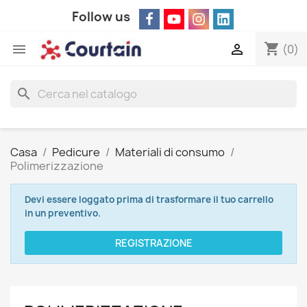
Follow us
shopping_cart


(0)
search
Casa
Pedicure
Materiali di consumo
Polimerizzazione
Devi essere loggato prima di trasformare il tuo carrello
in un preventivo.
REGISTRAZIONE