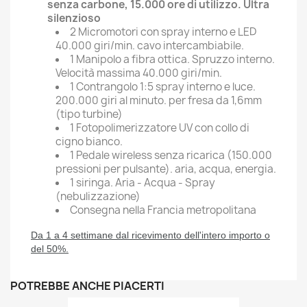
senza carbone, 15.000 ore di utilizzo. Ultra
silenzioso
2 Micromotori con spray interno e LED
40.000 giri/min. cavo intercambiabile.
1 Manipolo a fibra ottica. Spruzzo interno.
Velocità massima 40.000 giri/min.
1 Contrangolo 1:5 spray interno e luce.
200.000 giri al minuto. per fresa da 1,6mm
(tipo turbine)
1 Fotopolimerizzatore UV con collo di
cigno bianco.
1 Pedale wireless senza ricarica (150.000
pressioni per pulsante). aria, acqua, energia.
1 siringa. Aria - Acqua - Spray
(nebulizzazione)
Consegna nella
Francia
metropolitana
Da 1 a 4 settimane dal ricevimento dell'intero importo o
del 50%.
POTREBBE ANCHE PIACERTI