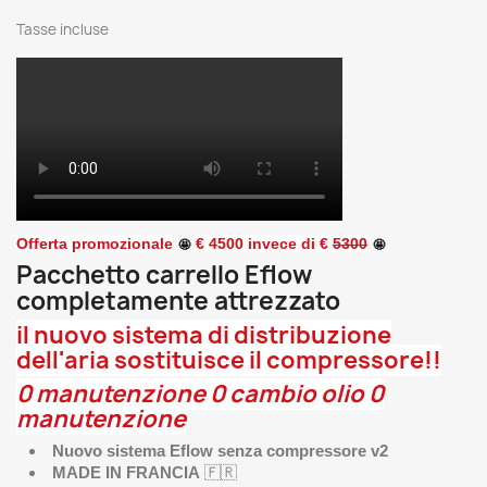
Tasse incluse
Offerta promozionale
€ 4500 invece di €
5300
🤩
🤩
Pacchetto carrello Eflow
completamente attrezzato
il nuovo sistema di distribuzione
dell'aria sostituisce il compressore!!
0 manutenzione 0 cambio olio 0
manutenzione
Nuovo sistema Eflow senza compressore v2
MADE IN FRANCIA
🇫🇷