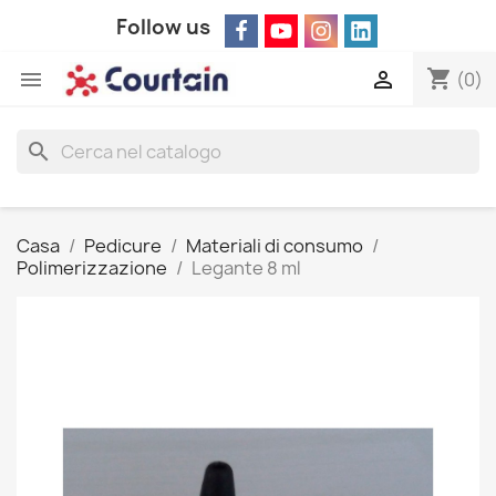
Follow us
shopping_cart


(0)
search
Casa
Pedicure
Materiali di consumo
Polimerizzazione
Legante 8 ml