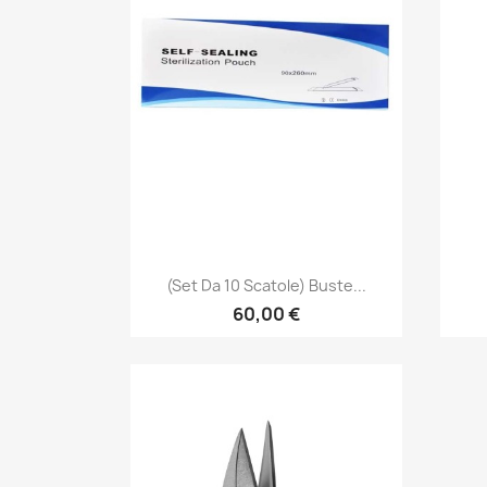
Anteprima

(set Da 10 Scatole) Buste...
60,00 €