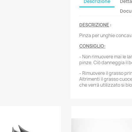
Descrizione
Detta
Docum
DESCRIZIONE
:
Pinza per unghie concava
CONSIGLIO:
- Non rimuovere mai le lam
pinze. Ciò danneggia il b
- Rimuovere il grasso pri
Altrimenti il grasso cuoc
che verrà utilizzato si bl