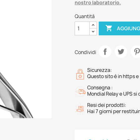
nostro laboratorio.
Quantità

AGGIUNG
Condividi
Sicurezza:
Questo sito è in https 
Consegna :
Mondial Relay e UPS si o
Resi dei prodotti:
Hai 7 giorni per restituir