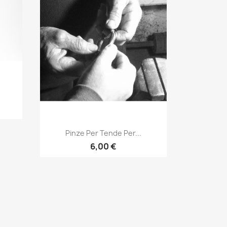
Anteprima

Pinze Per Tende Per...
6,00 €