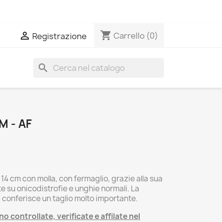
shopping_cart

Carrello
(0)
Registrazione
search
M - AF
4 cm con molla, con fermaglio, grazie alla sua
e su onicodistrofie e unghie normali. La
i conferisce un taglio molto importante.
o controllate, verificate e affilate nel