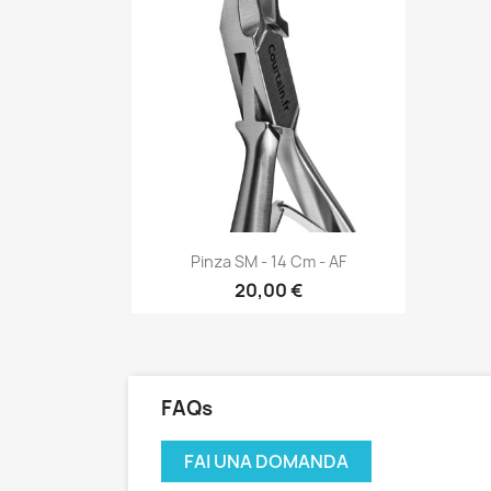
Anteprima

Pinza SM - 14 Cm - AF
20,00 €
FAQs
FAI UNA DOMANDA