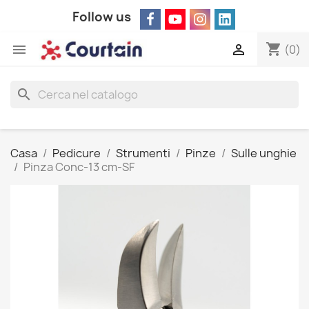
Follow us
shopping_cart


(0)
search
Casa
Pedicure
Strumenti
Pinze
Sulle unghie
Pinza Conc-13 cm-SF